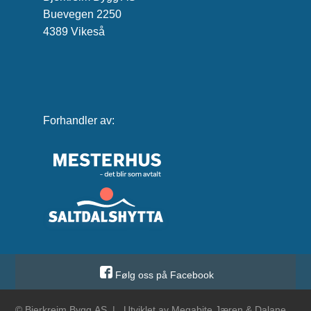
Buevegen 2250
4389 Vikeså
Forhandler av:
Følg oss på Facebook
© Bjerkreim Bygg
AS |
Utviklet av
Megabite Jæren & Dalane